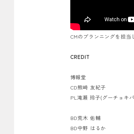
CMのプランニングを担当
CREDIT
博報堂
CD熊崎 友紀子
PL滝瀬 玲子(グーチョキパ
BD荒木 佑輔
BD中野 はるか